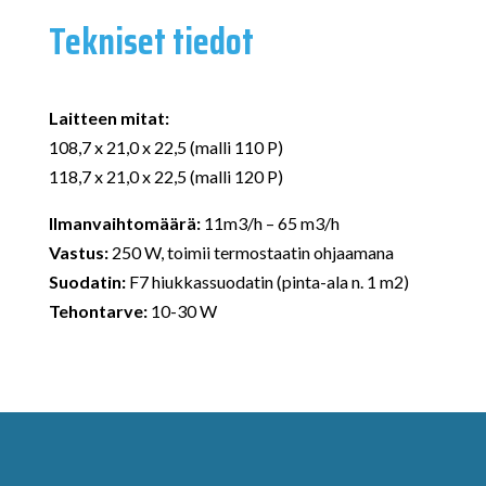
Tekniset tiedot
Laitteen mitat:
108,7 x 21,0 x 22,5 (malli 110 P)
118,7 x 21,0 x 22,5 (malli 120 P)
Ilmanvaihtomäärä:
11m3/h – 65 m3/h
Vastus:
250 W, toimii termostaatin ohjaamana
Suodatin:
F7 hiukkassuodatin (pinta-ala n. 1 m2)
Tehontarve:
10-30 W