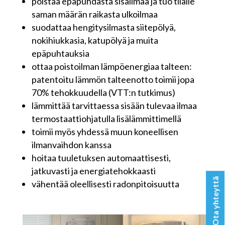
poistaa epäpuhdasta sisäilmaa ja tuo tilalle
saman määrän raikasta ulkoilmaa
suodattaa hengitysilmasta siitepölyä,
nokihiukkasia, katupölyä ja muita
epäpuhtauksia
ottaa poistoilman lämpöenergiaa talteen:
patentoitu lämmön talteenotto toimii jopa
70% tehokkuudella (VTT:n tutkimus)
lämmittää tarvittaessa sisään tulevaa ilmaa
termostaattiohjatulla lisälämmittimellä
toimii myös yhdessä muun koneellisen
ilmanvaihdon kanssa
hoitaa tuuletuksen automaattisesti,
jatkuvasti ja energiatehokkaasti
Ota yhteyttä
Ota yhteyttä
vähentää oleellisesti radonpitoisuutta