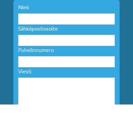
Nimi
Sähköpostiosoite
Puhelinnumero
Viesti